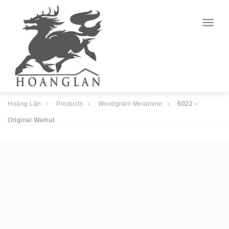
Togg
navig
Hoàng Lân
Products
Woodgrain Melamine
6022 –
Original Walnut