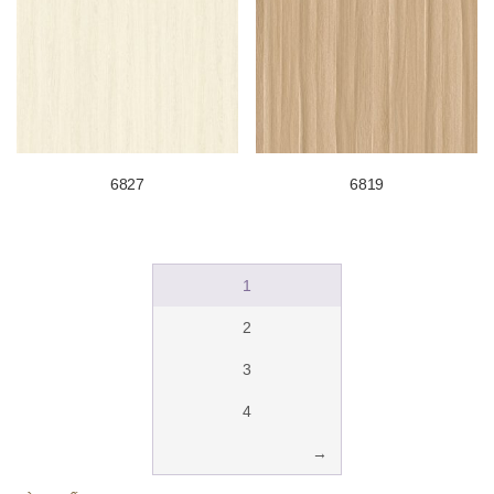
6827
6819
1
2
3
4
→