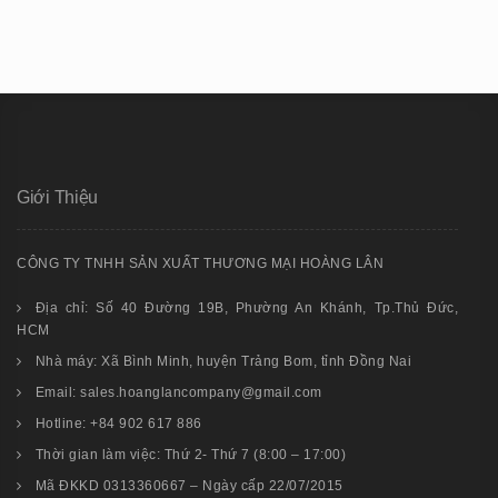
Giới Thiệu
CÔNG TY TNHH SẢN XUẤT THƯƠNG MẠI HOÀNG LÂN
Địa chỉ: Số 40 Đường 19B, Phường An Khánh, Tp.Thủ Đức,
HCM
Nhà máy: Xã Bình Minh, huyện Trảng Bom, tỉnh Đồng Nai
Email: sales.hoanglancompany@gmail.com
Hotline: +84 902 617 886
Thời gian làm việc: Thứ 2- Thứ 7 (8:00 – 17:00)
Mã ĐKKD 0313360667 – Ngày cấp 22/07/2015