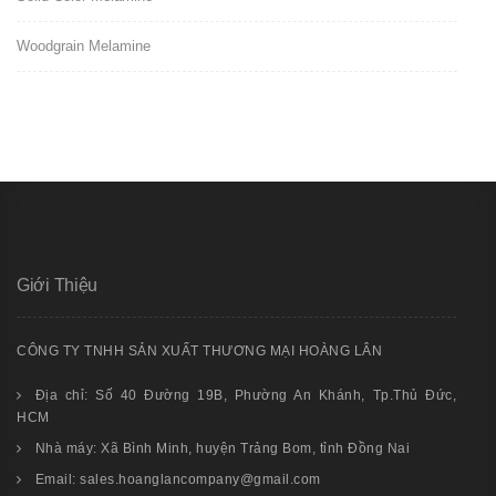
Woodgrain Melamine
Giới Thiệu
CÔNG TY TNHH SẢN XUẤT THƯƠNG MẠI HOÀNG LÂN
Địa chỉ: Số 40 Đường 19B, Phường An Khánh, Tp.Thủ Đức,
HCM
Nhà máy: Xã Bình Minh, huyện Trảng Bom, tỉnh Đồng Nai
Email: sales.hoanglancompany@gmail.com