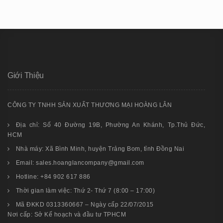
Giới Thiệu
CÔNG TY TNHH SẢN XUẤT THƯƠNG MẠI HOÀNG LÂN
Địa chỉ: Số 40 Đường 19B, Phường An Khánh, Tp.Thủ Đức,
HCM
Nhà máy: Xã Bình Minh, huyện Trảng Bom, tỉnh Đồng Nai
Email: sales.hoanglancompany@gmail.com
Hotline: +84 902 617 886
Thời gian làm việc: Thứ 2- Thứ 7 (8:00 – 17:00)
Mã ĐKKD 0313360667 – Ngày cấp 22/07/2015
Nơi cấp: Sở Kế hoạch và đầu tư TPHCM