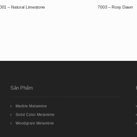
001 – Natural Limestone
7003 – Rosy Dawn
Sản Phẩm
Marble Melamine
Solid Color Melamine
Woodgrain Melamine