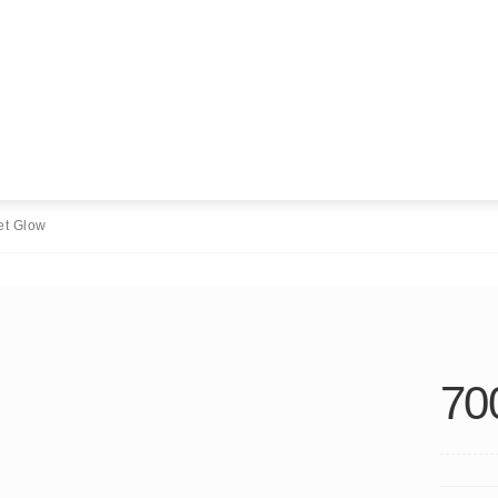
et Glow
70