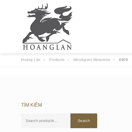
Hoàng Lân
Products
Woodgrain Melamine
6809
TÌM KIẾM
Search