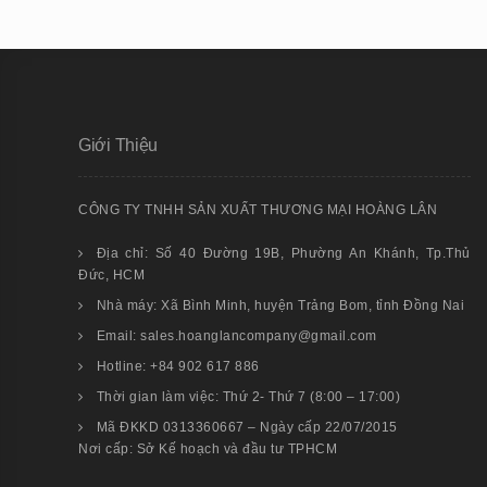
Giới Thiệu
CÔNG TY TNHH SẢN XUẤT THƯƠNG MẠI HOÀNG LÂN
Địa chỉ: Số 40 Đường 19B, Phường An Khánh, Tp.Thủ
Đức, HCM
Nhà máy: Xã Bình Minh, huyện Trảng Bom, tỉnh Đồng Nai
Email: sales.hoanglancompany@gmail.com
Hotline: +84 902 617 886
Thời gian làm việc: Thứ 2- Thứ 7 (8:00 – 17:00)
Mã ĐKKD 0313360667 – Ngày cấp 22/07/2015
Nơi cấp: Sở Kế hoạch và đầu tư TPHCM