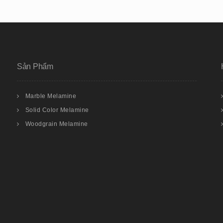
Sản Phẩm
Marble Melamine
Solid Color Melamine
Woodgrain Melamine