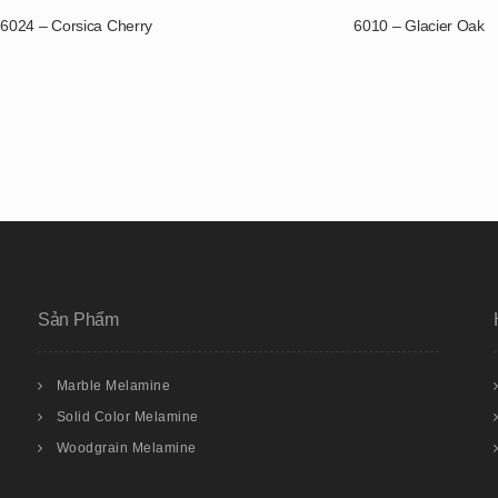
6024 – Corsica Cherry
6010 – Glacier Oak
Sản Phẩm
Marble Melamine
Solid Color Melamine
Woodgrain Melamine