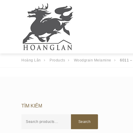
Hoàng Lân
Products
Woodgrain Melamine
6011 –
TÌM KIẾM
Search