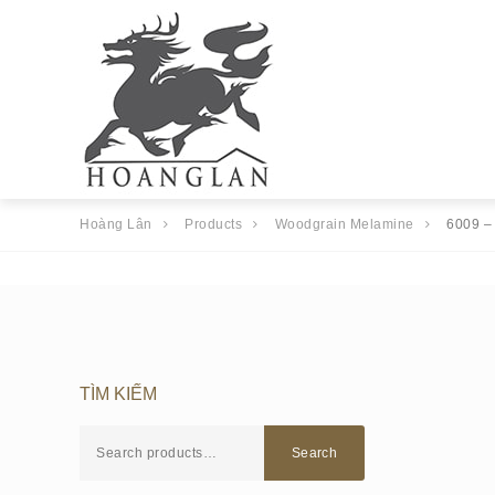
Hoàng Lân
Products
Woodgrain Melamine
6009 –
TÌM KIẾM
Search