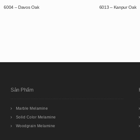
6004 – Davos Oak
6013 – Kanpur Oak
Sản Phẩm
Marble Melamine
Solid Color Melamine
Woodgrain Melamine