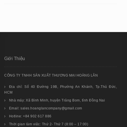
Giới Thiệu
CÔNG TY TNHH SẢN XUẤT THƯƠNG MẠI HOÀNG LÂN
Địa chỉ: Số 40 Đường 19B, Phường An Khánh, Tp.Thủ Đức,
HCM
Nhà máy: Xã Bình Minh, huyện Trảng Bom, tỉnh Đồng Nai
Email: sales.hoanglancompany@gmail.com
Hotline: +84 902 617 886
Thời gian làm việc: Thứ 2- Thứ 7 (8:00 – 17:00)