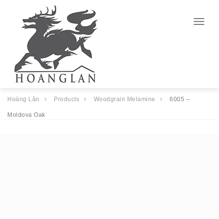
Togg
navig
Hoàng Lân
Products
Woodgrain Melamine
6005 –
Moldova Oak