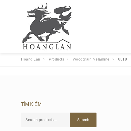
Hoàng Lân
Products
Woodgrain Melamine
6818
TÌM KIẾM
Search