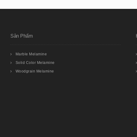
Sản Phẩm
Marble Melamine
Solid Color Melamine
Woodgrain Melamine