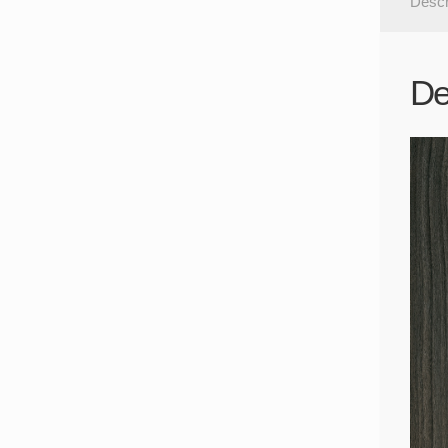
Descr
De