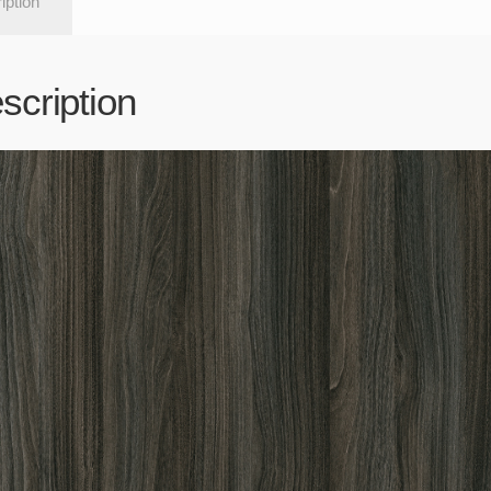
iption
scription