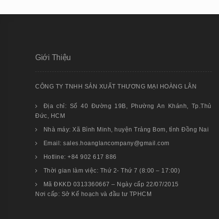
Giới Thiệu
CÔNG TY TNHH SẢN XUẤT THƯƠNG MẠI HOÀNG LÂN
Địa chỉ: Số 40 Đường 19B, Phường An Khánh, Tp.Thủ
Đức, HCM
Nhà máy: Xã Bình Minh, huyện Trảng Bom, tỉnh Đồng Nai
Email: sales.hoanglancompany@gmail.com
Hotline: +84 902 617 886
Thời gian làm việc: Thứ 2- Thứ 7 (8:00 – 17:00)
Mã ĐKKD 0313360667 – Ngày cấp 22/07/2015
Nơi cấp: Sở Kế hoạch và đầu tư TPHCM