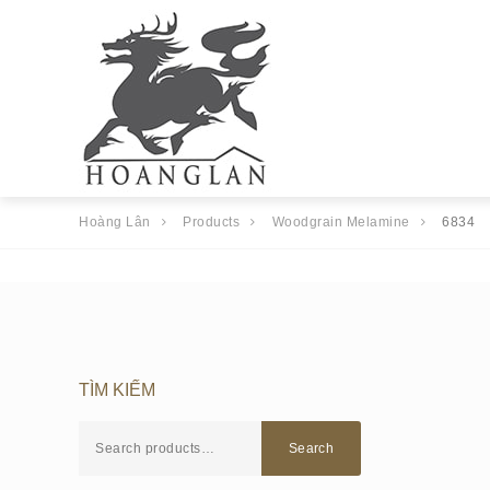
Hoàng Lân
Products
Woodgrain Melamine
6834
TÌM KIẾM
Search