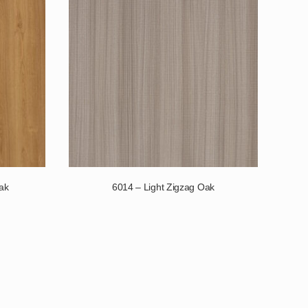
ak
6014 – Light Zigzag Oak