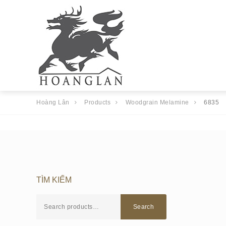
Hoàng Lân
Products
Woodgrain Melamine
6835
TÌM KIẾM
Search