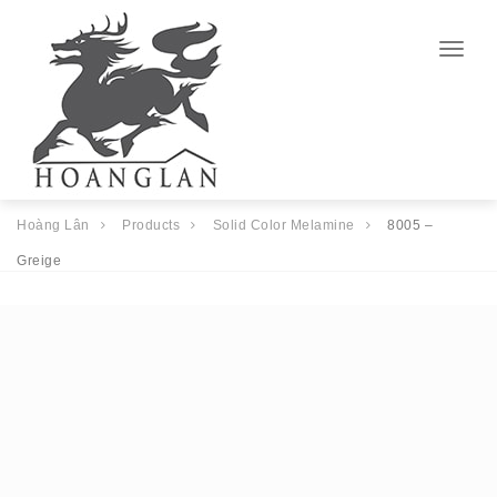
Togg
navig
Hoàng Lân
Products
Solid Color Melamine
8005 –
Greige