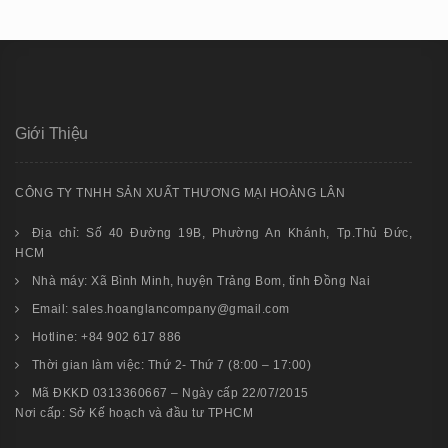
Giới Thiệu
CÔNG TY TNHH SẢN XUẤT THƯƠNG MẠI HOÀNG LÂN
Địa chỉ: Số 40 Đường 19B, Phường An Khánh, Tp.Thủ Đức,
HCM
Nhà máy: Xã Bình Minh, huyện Trảng Bom, tỉnh Đồng Nai
Email: sales.hoanglancompany@gmail.com
Hotline: +84 902 617 886
Thời gian làm việc: Thứ 2- Thứ 7 (8:00 – 17:00)
Mã ĐKKD 0313360667 – Ngày cấp 22/07/2015
Nơi cấp: Sở Kế hoạch và đầu tư TPHCM