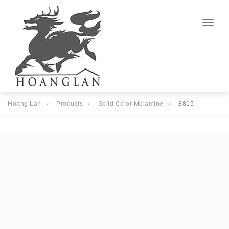
Togg
navig
Hoàng Lân
Products
Solid Color Melamine
8815