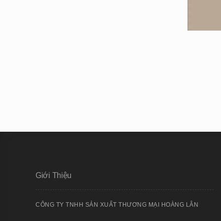
Giới Thiệu
CÔNG TY TNHH SẢN XUẤT THƯƠNG MẠI HOÀNG LÂN