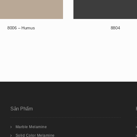
8006 – Humus
8804
Sản Phẩm
Marble Melamine
Solid Color Melamine