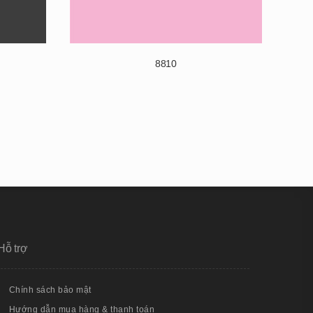
8810
Hỗ trợ
Chính sách bảo mật
Hướng dẫn mua hàng & thanh toán