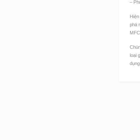
– Ph
Hiện 
phá 
MFC,
Chúng
loại
dụng