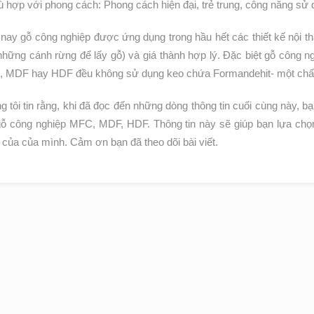
ù hợp với phong cách: Phong cách hiện đại, trẻ trung, công năng sử 
nay gỗ công nghiệp được ứng dụng trong hầu hết các thiết kế nội thấ
những cánh rừng để lấy gỗ) và giá thành hợp lý. Đặc biệt gỗ công 
 MDF hay HDF đều không sử dụng keo chứa Formandehit- một chất sẽ
 tôi tin rằng, khi đã đọc đến những dòng thông tin cuối cùng này, b
 gỗ công nghiệp MFC, MDF, HDF. Thông tin này sẽ giúp bạn lựa ch
 của của mình. Cảm ơn bạn đã theo dõi bài viết.