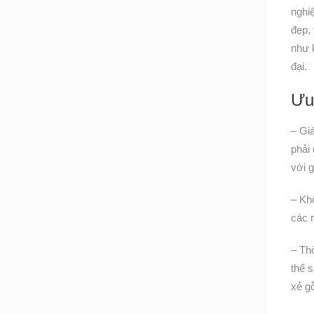
nghi
đẹp,
như 
đại.
Ưu
– Gi
phải
với g
– Kh
các m
– Thờ
thể s
xẻ g