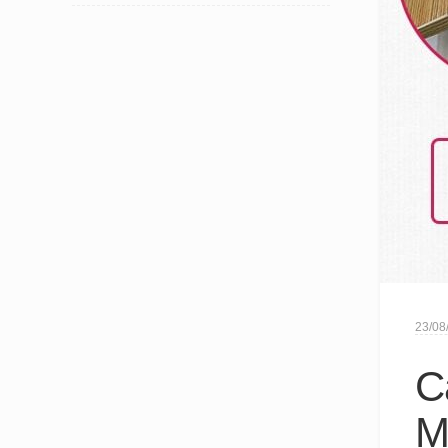
23/08
C
M