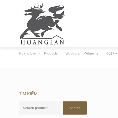
Hoàng Lân
Products
Woodgrain Melamine
6027 –
TÌM KIẾM
Search