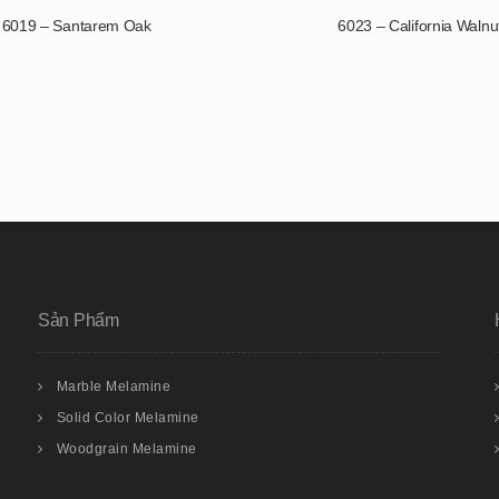
6019 – Santarem Oak
6023 – California Walnu
Sản Phẩm
Marble Melamine
Solid Color Melamine
Woodgrain Melamine