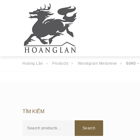
Hoàng Lân
Products
Woodgrain Melamine
6040 –
TÌM KIẾM
Search