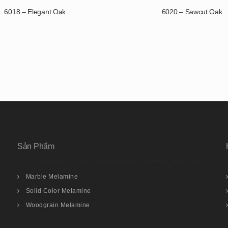
6018 – Elegant Oak
6020 – Sawcut Oak
Sản Phẩm
Marble Melamine
Solid Color Melamine
Woodgrain Melamine