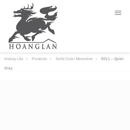
Togg
navig
Hoàng Lân
Products
Solid Color Melamine
8011 – Quiet
Gray