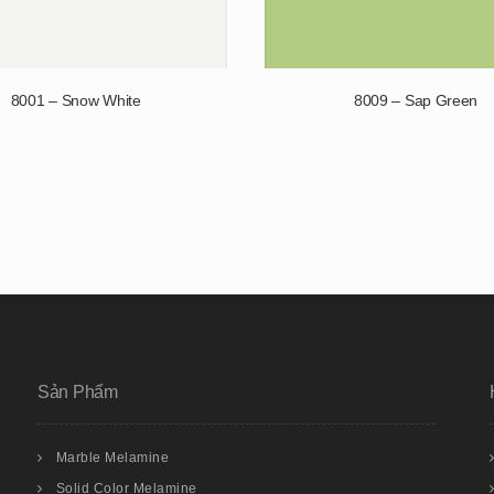
8001 – Snow White
8009 – Sap Green
Sản Phẩm
Marble Melamine
Solid Color Melamine